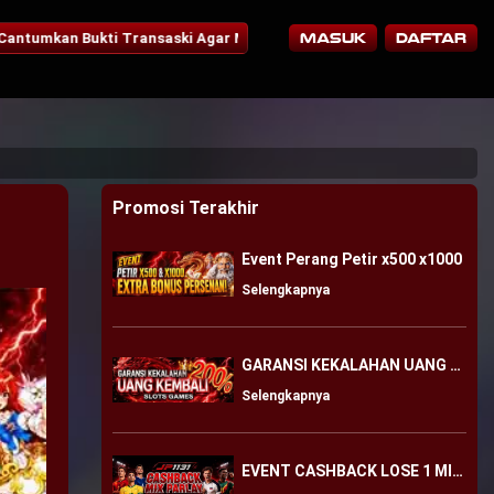
an Bukti Transaski Agar Mempercepat Proses Transaksi nya !!! Untuk
MASUK
Daftar
Promosi Terakhir
Event Perang Petir x500 x1000
Selengkapnya
GARANSI KEKALAHAN UANG KEMBALI 200%
Selengkapnya
EVENT CASHBACK LOSE 1 MIX PARLAY