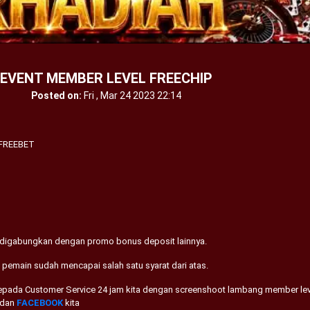
EVENT MEMBER LEVEL FREECHIP
Posted on:
Fri , Mar 24 2023 22:14
 FREEBET
t digabungkan dengan promo bonus deposit lainnya.
 pemain sudah mencapai salah satu syarat dari atas.
kepada Customer Service 24 jam kita dengan screenshoot lambang member lev
dan
FACEBOOK
kita