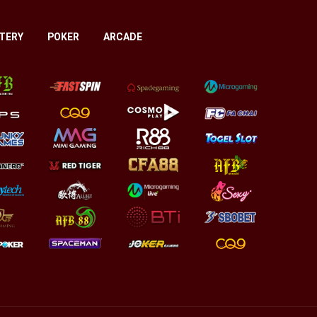
TERY
POKER
ARCADE