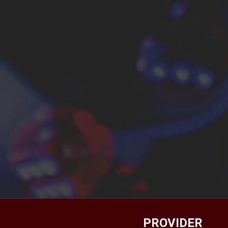
PROVIDER