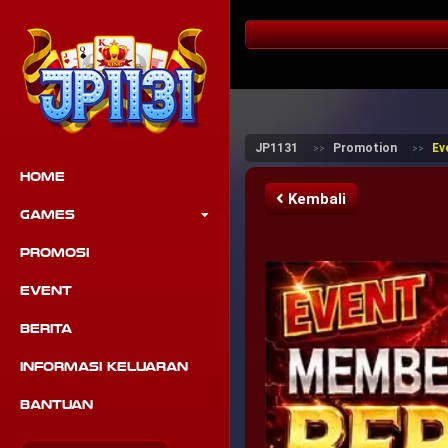
JP1131
Promotion
Ev
Home
Kembali
Games
Promosi
Event
Berita
Informasi Keluaran
Bantuan