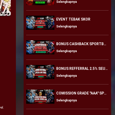
Selengkapnya
EVENT TEBAK SKOR
Selengkapnya
BONUS CASHBACK SPORTBOOK HINGGA 15%
Selengkapnya
BONUS REFFERRAL 2.5% SEUMUR HIDUP
Selengkapnya
COMISSION GRADE "AAA" SPORTBOOK
Selengkapnya
el.