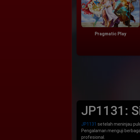
Pragmatic Play
JP1131: S
JP1131
setelah meninjau pulu
Pengalaman menguji berbagai
profesional.