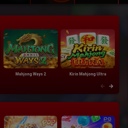
Mahjong Ways 2
Kirin Mahjong Ultra