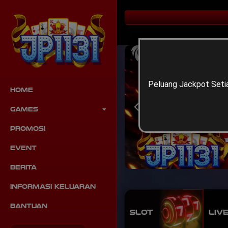
Peluang Jackpot Setia
Home
Games
Promosi
Event
Berita
Informasi Keluaran
Bantuan
Slot
Liv