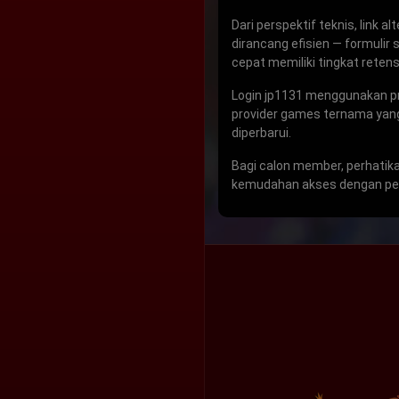
Dari perspektif teknis, link
dirancang efisien — formulir
cepat memiliki tingkat retensi
Login jp1131 menggunakan pro
provider games ternama yang
diperbarui.
Bagi calon member, perhatika
kemudahan akses dengan per