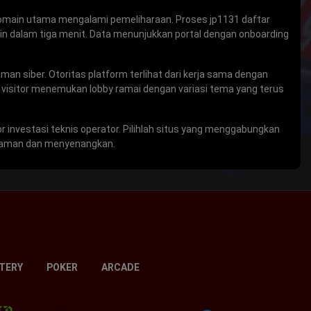
i domain utama mengalami pemeliharaan. Proses jp1131 daftar
ain dalam tiga menit. Data menunjukkan portal dengan onboarding
an siber. Otoritas platform terlihat dari kerja sama dengan
 visitor menemukan lobby ramai dengan variasi tema yang terus
r investasi teknis operator. Pilihlah situs yang menggabungkan
g aman dan menyenangkan.
TERY
POKER
ARCADE