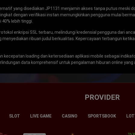
 alternatif yang disediakan JP1131 menjamin akses tanpa putus mesk
 singkat dengan verifikasi instan memungkinkan pengguna mulai berm
 40% lebih tinggi.
tokol enkripsi SSL terbaru, melindungi kredensial pengguna dari ancam
 menyediakan ribuan judul berkualitas. Kepercayaan terbangun ketika
n kecepatan loading dan ketersediaan aplikasi mobile sebagai indikato
lindungan data komprehensif untuk pengalaman hiburan online yan
PROVIDER
SLOT
LIVE GAME
CASINO
SPORTSBOOK
LOT