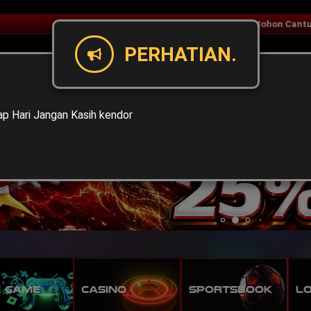
Mohon Cantumkan B
PERHATIAN.
p Hari Jangan Kasih kendor
e Game
Casino
Sportsbook
L