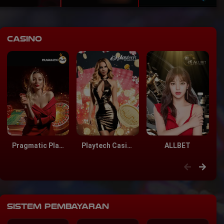
Casino
Mahjong Princess
Mahjong MaxWin
Cleopat
Pragmatic Play LC
Playtech Casino
ALLBET
Sistem Pembayaran